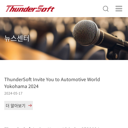
뉴스센터
ThunderSoft Invite You to Automotive World
Yokohama 2024
2024-05-17
더 알아보기